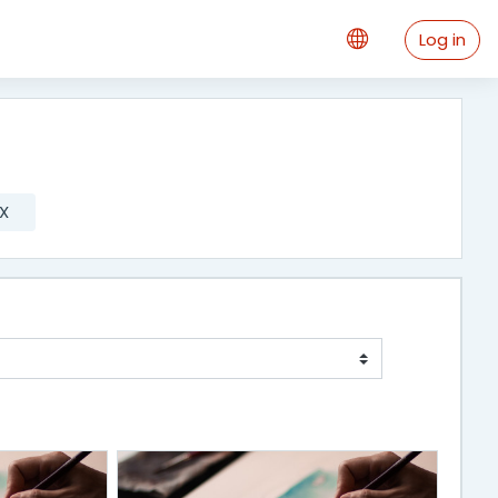
Log in
X