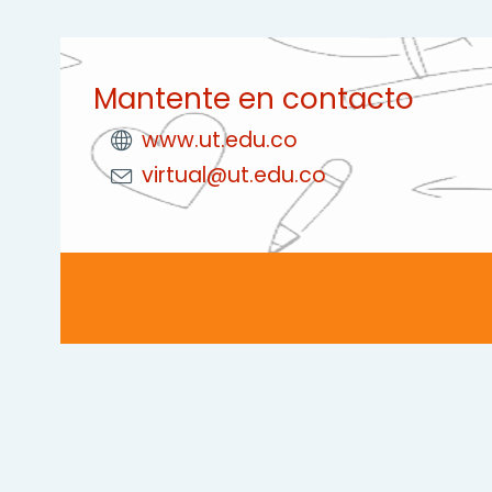
Mantente en contacto
www.ut.edu.co
virtual@ut.edu.co