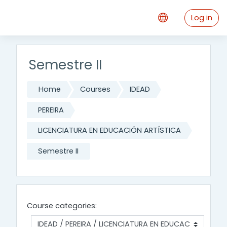
Skip to main content
Log in
Semestre II
Home
Courses
IDEAD
PEREIRA
LICENCIATURA EN EDUCACIÓN ARTÍSTICA
Semestre II
Course categories: